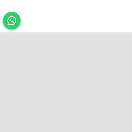
Explore Things
Lorem ipsum dolor sit amet, consectetuer adipiscing
elit, sed diam nonummy nibh euismod tincidunt ut
laoreet dolore magna aliquam erat volutpat….
Book Events
Lorem ipsum dolor sit amet, consectetuer adipiscing
elit, sed diam nonummy nibh euismod tincidunt ut
laoreet dolore magna aliquam erat volutpat….
Find a hotel